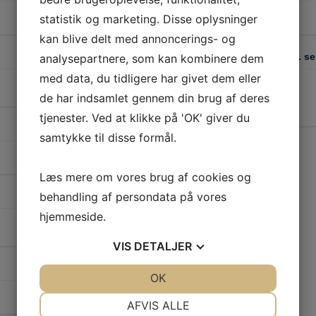
statistik og marketing. Disse oplysninger
kan blive delt med annoncerings- og
Jeg vil gerne have lavet flg. se
analysepartnere, som kan kombinere dem
med data, du tidligere har givet dem eller
de har indsamlet gennem din brug af deres
tjenester. Ved at klikke på 'OK' giver du
samtykke til disse formål.
Læs mere om vores brug af cookies og
behandling af persondata på vores
hjemmeside.
VIS
DETALJER
JA
NEJ
OK
JA
NEJ
NØDVENDIGE
PRÆFERENCER
AFVIS ALLE