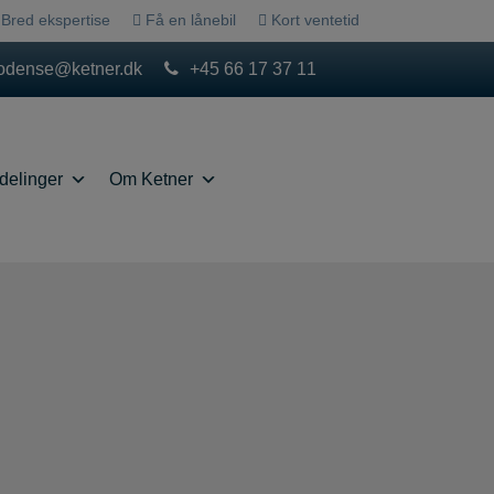
Bred ekspertise
Få en lånebil
Kort ventetid
odense@ketner.dk
+45 66 17 37 11
delinger
Om Ketner