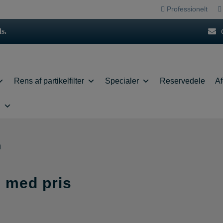
Professionelt
s.
Rens af partikelfilter
Specialer
Reservedele
Af
ng
d
n
n med pris