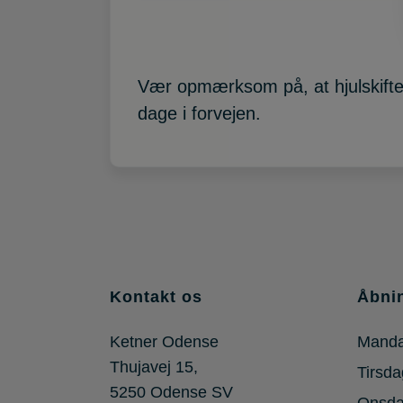
Vær opmærksom på, at hjulskifte s
dage i forvejen.
Kontakt os
Åbni
Ketner Odense
Mand
Thujavej 15,
Tirsda
5250 Odense SV