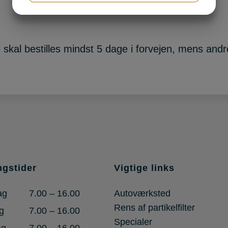
JA
NEJ
JA
NEJ
MARKETING
STATISTIK
kal bestilles mindst 5 dage i forvejen, mens andre
ngstider
Vigtige links
ag
7.00 – 16.00
Autoværksted
Rens af partikelfilter
g
7.00 – 16.00
Specialer