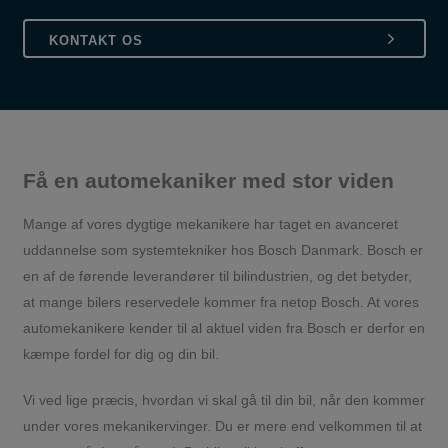
KONTAKT OS
Få en automekaniker med stor viden
Mange af vores dygtige mekanikere har taget en avanceret
uddannelse som systemtekniker hos Bosch Danmark. Bosch er
en af de førende leverandører til bilindustrien, og det betyder,
at mange bilers reservedele kommer fra netop Bosch. At vores
automekanikere kender til al aktuel viden fra Bosch er derfor en
kæmpe fordel for dig og din bil.
Vi ved lige præcis, hvordan vi skal gå til din bil, når den kommer
under vores mekanikervinger. Du er mere end velkommen til at