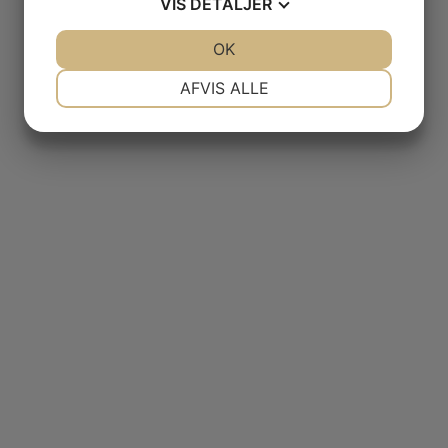
VIS
DETALJER
JA
NEJ
OK
JA
NEJ
NØDVENDIGE
PRÆFERENCER
AFVIS ALLE
JA
NEJ
JA
NEJ
MARKETING
STATISTIK