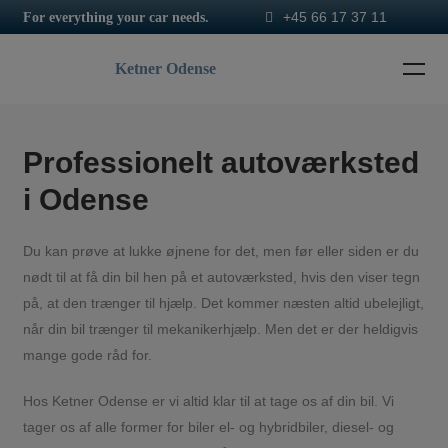
+45 66 17 37 11
For everything your car needs.
Ketner Odense
Professionelt autoværksted
i Odense
Du kan prøve at lukke øjnene for det, men før eller siden er du
nødt til at få din bil hen på et autoværksted, hvis den viser tegn
på, at den trænger til hjælp. Det kommer næsten altid ubelejligt,
når din bil trænger til mekanikerhjælp. Men det er der heldigvis
mange gode råd for.
Hos Ketner Odense er vi altid klar til at tage os af din bil. Vi
tager os af alle former for biler el- og hybridbiler, diesel- og