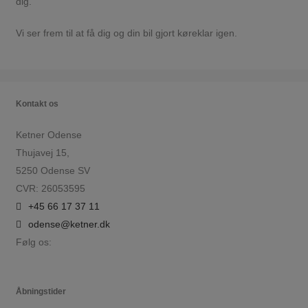
dig.
Vi ser frem til at få dig og din bil gjort køreklar igen.
Kontakt os
Ketner Odense
Thujavej 15,
5250 Odense SV
CVR: 26053595
+45 66 17 37 11
odense@ketner.dk
Følg os:
Åbningstider