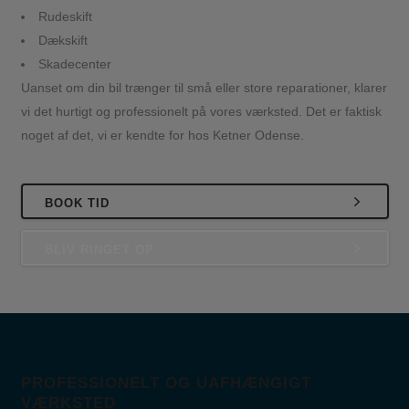
Rudeskift
Dækskift
Skadecenter
Uanset om din bil trænger til små eller store reparationer, klarer
vi det hurtigt og professionelt på vores værksted. Det er faktisk
noget af det, vi er kendte for hos Ketner Odense.
BOOK TID
BLIV RINGET OP
PROFESSIONELT OG UAFHÆNGIGT
VÆRKSTED