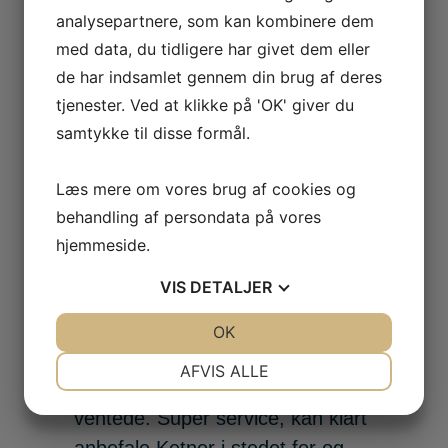
prøvet
analysepartnere, som kan kombinere dem
med data, du tidligere har givet dem eller
Jakob Bo
de har indsamlet gennem din brug af deres
Hurtigt og nemt •
tjenester. Ved at klikke på 'OK' giver du
Når Tesla ikke har tid! Fik en
samtykke til disse formål.
indikation på min telefon om at
jeg havde lavt dæktryk i mit
Læs mere om vores brug af cookies og
venstre bagdæk. Jeg oprettede
behandling af persondata på vores
en service sag igennem min
hjemmeside.
Tesla app, de havde desværre
VIS
DETALJER
først en ledig tid om 3 uger. Så
kontaktede jeg Ketner, der havde
JA
NEJ
OK
JA
NEJ
tid samme dag, de fiksede
NØDVENDIGE
PRÆFERENCER
AFVIS ALLE
problemet lynhurtigt mens vi
JA
NEJ
JA
NEJ
ventede. Super service, kan klart
MARKETING
STATISTIK