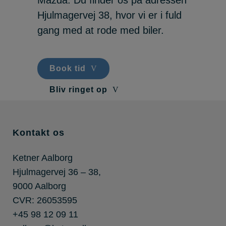
Mazda. Du finder os på adressen
Hjulmagervej 38, hvor vi er i fuld
gang med at rode med biler.
Book tid
Bliv ringet op
Kontakt os
Ketner Aalborg
Hjulmagervej 36 – 38,
9000 Aalborg
CVR: 26053595
+45 98 12 09 11