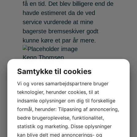
få en tid. Det blev billigere end de
havde estimeret da de ved
service vurderede at mine
bagerste bremseskiver godt
kunne køre et par år mere.
Kenn Thomsen
Fair priser og kompetent •
Samtykke til cookies
Super god hjælp fra værksted.
Vi og vores samarbejdspartnere bruger
De hentede min havareret bil
teknologier, herunder cookies, til at
med ekstern autohjælp. Fixede
indsamle oplysninger om dig til forskellige
bilen. Afhentede min bil via deres
formål, herunder: Tilpasning af annoncering,
nøgleboks udenfor åbningstid.
bedre brugeroplevelse, funktionalitet,
Betalte med MobilePay. Det
statistik og marketing. Disse oplysninger
letteste jeg nogensinde har
kan blive delt med annoncerings- og