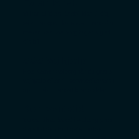
Få en lånebil
Vi har altid en lånebil klar til dig,
så du er godt kørende, mens din
mekaniker i Aalborg tager sig af
din bil.
SOS Vejhjælp
Hos Ketner Aalborg får du gratis
vejhjælp efter 1. serviceeftersyn i
op til 2 år - uanset bilens alder.
Kort ventetid
Vores bilværksted i Aalborg giver
dig altid den hurtigste mulige
service, så du ikke skal undvære