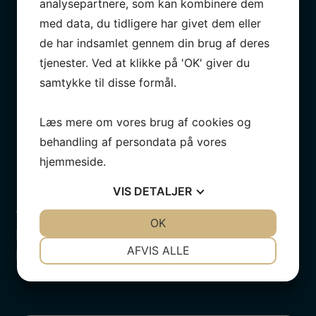
analysepartnere, som kan kombinere dem
med data, du tidligere har givet dem eller
de har indsamlet gennem din brug af deres
tjenester. Ved at klikke på 'OK' giver du
Serviceaftale
samtykke til disse formål.
På vores autoværksted i Aalborg kan du tegne en
fast serviceaftale. Den giver dig adgang til mange
Læs mere om vores brug af cookies og
fordele billigt.
behandling af persondata på vores
hjemmeside.
VIS
DETALJER
Ingen ventetid
Vores bilværksted i Aalborg giver dig altid den
JA
NEJ
OK
JA
NEJ
hurtigste mulige service, så du ikke skal undvære din
NØDVENDIGE
PRÆFERENCER
AFVIS ALLE
bil længe.
JA
NEJ
JA
NEJ
MARKETING
STATISTIK