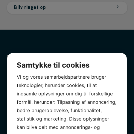
Bliv ringet op
Professionelt
Samtykke til cookies
Vores værksted i Aalborg har branchens bedste og
mest avancerede testudstyr.
Vi og vores samarbejdspartnere bruger
teknologier, herunder cookies, til at
indsamle oplysninger om dig til forskellige
formål, herunder: Tilpasning af annoncering,
Altid gratis lånebil
bedre brugeroplevelse, funktionalitet,
Vi har altid en lånebil klar til dig, så du er godt
statistik og marketing. Disse oplysninger
kørende, mens din mekaniker i Aalborg tager sig af
kan blive delt med annoncerings- og
din bil.