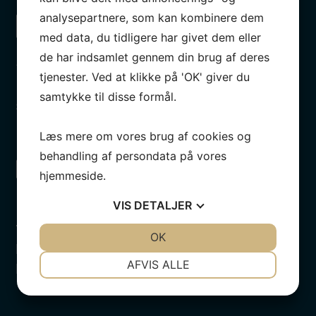
analysepartnere, som kan kombinere dem
med data, du tidligere har givet dem eller
de har indsamlet gennem din brug af deres
Serviceaftale
tjenester. Ved at klikke på 'OK' giver du
På vores autoværksted i Aarhus kan du tegne en fast
samtykke til disse formål.
serviceaftale. Den giver dig adgang til mange
fordele billigt.
Læs mere om vores brug af cookies og
behandling af persondata på vores
hjemmeside.
VIS
DETALJER
Ingen ventetid
Vores bilværksted i Aarhus giver dig altid den
JA
NEJ
OK
JA
NEJ
hurtigst mulige service, så du ikke skal undvære din
NØDVENDIGE
PRÆFERENCER
AFVIS ALLE
bil længe.
JA
NEJ
JA
NEJ
MARKETING
STATISTIK