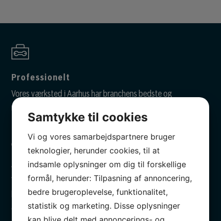
Professionelt
Vores værksted i Aarhus har branchens bedste og
mest avancerede testudstyr.
Samtykke til cookies
Vi og vores samarbejdspartnere bruger
teknologier, herunder cookies, til at
indsamle oplysninger om dig til forskellige
Altid gratis lånebil
formål, herunder: Tilpasning af annoncering,
Vi har altid en lånebil klar til dig, så du er godt
bedre brugeroplevelse, funktionalitet,
kørende, mens din mekaniker i Aarhus tager sig af
statistik og marketing. Disse oplysninger
din bil.
kan blive delt med annoncerings- og