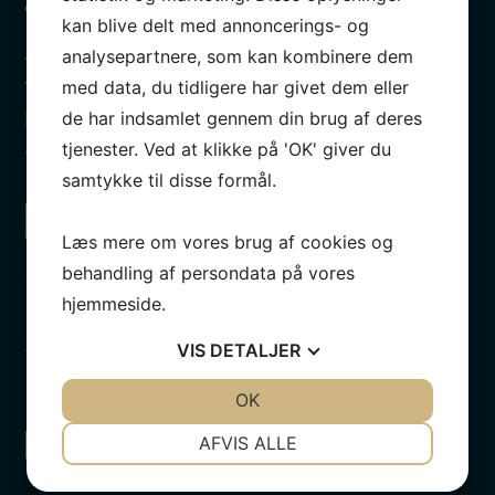
kan blive delt med annoncerings- og
Altid gratis lånebil
analysepartnere, som kan kombinere dem
med data, du tidligere har givet dem eller
Vi har altid en lånebil klar til dig, så du er godt
de har indsamlet gennem din brug af deres
kørende, mens din mekaniker i Aarhus tager sig af
tjenester. Ved at klikke på 'OK' giver du
din bil.
samtykke til disse formål.
Læs mere om vores brug af cookies og
behandling af persondata på vores
Serviceaftale
hjemmeside.
På vores autoværksted i Aarhus kan du tegne en fast
serviceaftale. Den giver dig adgang til mange
VIS
DETALJER
fordele billigt.
JA
NEJ
OK
JA
NEJ
NØDVENDIGE
PRÆFERENCER
AFVIS ALLE
JA
NEJ
JA
NEJ