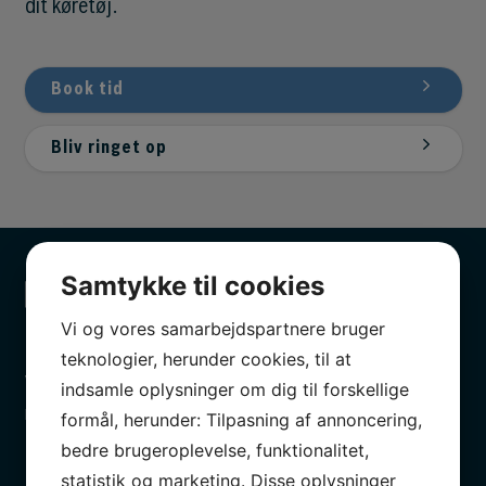
dit køretøj.
Book tid
Bliv ringet op
Samtykke til cookies
Vi og vores samarbejdspartnere bruger
Professionelt
teknologier, herunder cookies, til at
Vores værksted i Aarhus har branchens bedste og
indsamle oplysninger om dig til forskellige
mest avancerede testudstyr.
formål, herunder: Tilpasning af annoncering,
bedre brugeroplevelse, funktionalitet,
statistik og marketing. Disse oplysninger