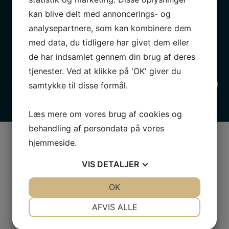
Vores bilværksted i Herning giver dig altid den
kan blive delt med annoncerings- og
hurtigst mulige service, så du ikke skal undvære din
analysepartnere, som kan kombinere dem
bil længe.
med data, du tidligere har givet dem eller
de har indsamlet gennem din brug af deres
tjenester. Ved at klikke på 'OK' giver du
samtykke til disse formål.
Kontakt os
Læs mere om vores brug af cookies og
behandling af persondata på vores
hjemmeside.
Derfor skal du vælge en
VIS
DETALJER
specialiseret mekaniker
JA
NEJ
OK
JA
NEJ
NØDVENDIGE
PRÆFERENCER
Når du ejer en Fiat, kan du aldrig gå galt i byen ved at
AFVIS ALLE
vælge Ketner Herning, der har speciale i Fiat. Jo
JA
NEJ
JA
NEJ