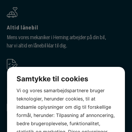
Altid lånebil
Mens vores mekaniker i Herning arbejder på din bil,
har vi altid en lånebil klar til dig.
Samtykke til cookies
SOS Vejhjælp
Gratis vejhjælp efter 1. serviceeftersyn
Vi og vores samarbejdspartnere bruger
teknologier, herunder cookies, til at
indsamle oplysninger om dig til forskellige
formål, herunder: Tilpasning af annoncering,
bedre brugeroplevelse, funktionalitet,
Kort ventetid
statistik og marketing. Disse oplysninger