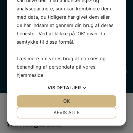
kan blive delt med annoncerings- og
analysepartnere, som kan kombinere dem
Kort ventetid
med data, du tidligere har givet dem eller
Vores bilværksted i Herning giver dig altid den
de har indsamlet gennem din brug af deres
hurtigst mulige service, så du ikke skal undvære din
tjenester. Ved at klikke på 'OK' giver du
bil længe.
samtykke til disse formål.
Læs mere om vores brug af cookies og
behandling af persondata på vores
Kontakt os
hjemmeside.
VIS
DETALJER
JA
NEJ
OK
JA
NEJ
NØDVENDIGE
PRÆFERENCER
Prisgaranti og bevarelse af
AFVIS ALLE
JA
NEJ
JA
NEJ
fabriksgaranti
MARKETING
STATISTIK