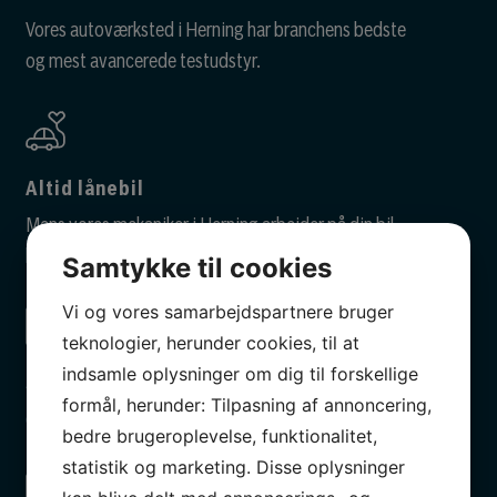
Vores autoværksted i Herning har branchens bedste
og mest avancerede testudstyr.
Altid lånebil
Mens vores mekaniker i Herning arbejder på din bil,
har vi altid en lånebil klar til dig.
Samtykke til cookies
Vi og vores samarbejdspartnere bruger
teknologier, herunder cookies, til at
indsamle oplysninger om dig til forskellige
SOS Vejhjælp
formål, herunder: Tilpasning af annoncering,
Gratis vejhjælp efter 1. serviceeftersyn
bedre brugeroplevelse, funktionalitet,
statistik og marketing. Disse oplysninger