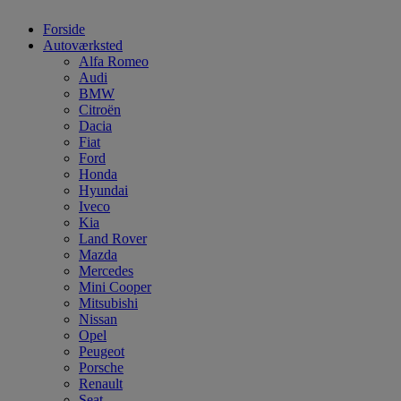
Forside
Autoværksted
Alfa Romeo
Audi
BMW
Citroën
Dacia
Fiat
Ford
Honda
Hyundai
Iveco
Kia
Land Rover
Mazda
Mercedes
Mini Cooper
Mitsubishi
Nissan
Opel
Peugeot
Porsche
Renault
Seat