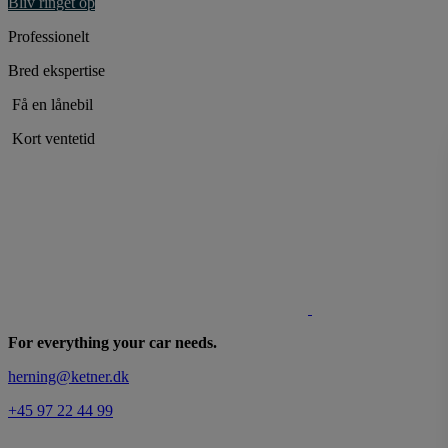
Bliv ringet op
Professionelt
Bred ekspertise
Få en lånebil
Kort ventetid
For everything your car needs.
herning@ketner.dk
+45 97 22 44 99