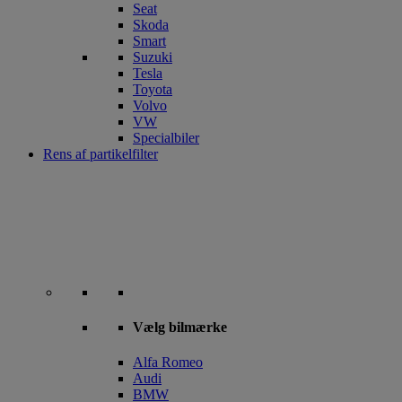
Seat
Skoda
Smart
Suzuki
Tesla
Toyota
Volvo
VW
Specialbiler
Rens af partikelfilter
Vælg bilmærke
Alfa Romeo
Audi
BMW