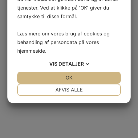
tjenester. Ved at klikke på 'OK' giver du
samtykke til disse formål.
Læs mere om vores brug af cookies og
behandling af persondata på vores
hjemmeside.
VIS
DETALJER
JA
NEJ
OK
JA
NEJ
NØDVENDIGE
PRÆFERENCER
AFVIS ALLE
JA
NEJ
JA
NEJ
MARKETING
STATISTIK