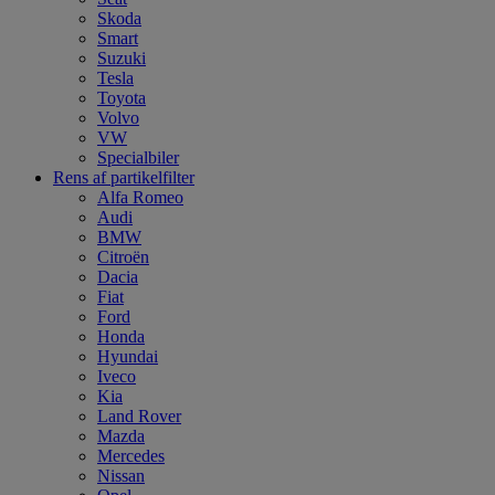
Skoda
Smart
Suzuki
Tesla
Toyota
Volvo
VW
Specialbiler
Rens af partikelfilter
Alfa Romeo
Audi
BMW
Citroën
Dacia
Fiat
Ford
Honda
Hyundai
Iveco
Kia
Land Rover
Mazda
Mercedes
Nissan