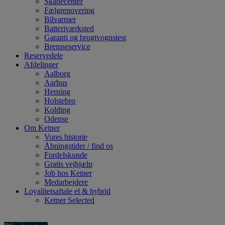
Skadecenter
Fælgrenovering
Bilvarmer
Batteriværksted
Garanti og brugtvognstest
Bremseservice
Reservedele
Afdelinger
Aalborg
Aarhus
Herning
Holstebro
Kolding
Odense
Om Ketner
Vores historie
Åbningstider / find os
Fordelskunde
Gratis vejhjælp
Job hos Ketner
Medarbejdere
Loyalitetsaftale el & hybrid
Ketner Selected
Få tilbud