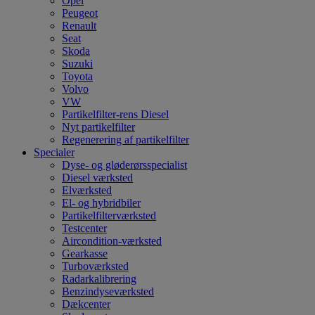
Opel
Peugeot
Renault
Seat
Skoda
Suzuki
Toyota
Volvo
VW
Partikelfilter-rens Diesel
Nyt partikelfilter
Regenerering af partikelfilter
Specialer
Dyse- og gløderørsspecialist
Diesel værksted
Elværksted
El- og hybridbiler
Partikelfilterværksted
Testcenter
Aircondition-værksted
Gearkasse
Turboværksted
Radarkalibrering
Benzindyseværksted
Dækcenter