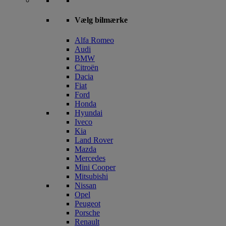
Vælg bilmærke
Alfa Romeo
Audi
BMW
Citroën
Dacia
Fiat
Ford
Honda
Hyundai
Iveco
Kia
Land Rover
Mazda
Mercedes
Mini Cooper
Mitsubishi
Nissan
Opel
Peugeot
Porsche
Renault