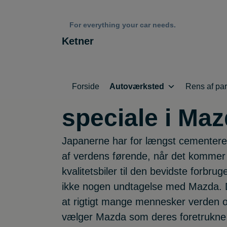
For everything your car needs.
Ketner
Et autoværks
masser af vid
Forside
Autoværksted
Rens af part
speciale i Ma
Japanerne har for længst cementere
af verdens førende, når det kommer 
kvalitetsbiler til den bevidste forbru
ikke nogen undtagelse med Mazda. De
at rigtigt mange mennesker verden o
vælger Mazda som deres foretrukne