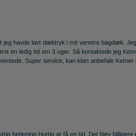
at jeg havde lavt dæktryk i mit venstre bagdæk. J
rst en ledig tid om 3 uger. Så kontaktede jeg Ket
ventede. Super service, kan klart anbefale Ketner i
rtig betjening Hurtig at få en tid. Det blev billige