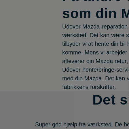
som din 
Udover Mazda-reparation i
værksted. Det kan være svæ
tilbyder vi at hente din bi
komme. Mens vi arbejder me
afleverer din Mazda retur,
Udover hente/bringe-servic
med din Mazda. Det kan vi 
fabrikkens forskrifter.
Det s
Super god hjælp fra værksted. De hen