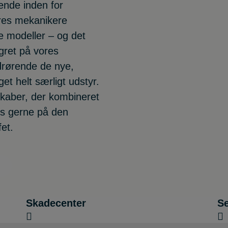
rende inden for
ores mekanikere
e modeller – og det
agret på vores
drørende de nye,
t helt særligt udstyr.
skaber, der kombineret
 os gerne på den
et.
Skadecenter
Se