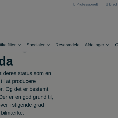
Professionelt
Bred 
ted med
en og
ikelfilter
Specialer
Reservedele
Afdelinger
O
zda
t deres status som en
til at producere
ger. Og det er bestemt
r er en god grund til,
ver i stigende grad
 bilmærke.