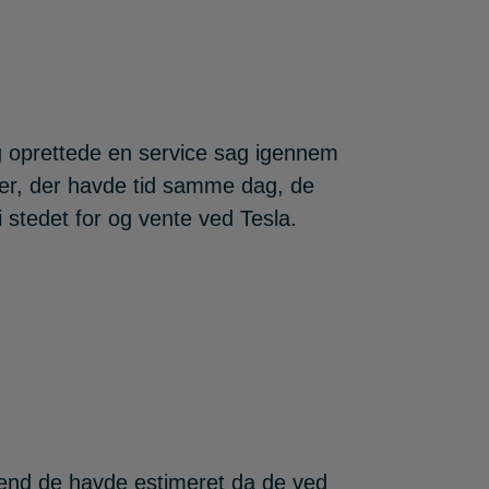
eg oprettede en service sag igennem
ner, der havde tid samme dag, de
 stedet for og vente ved Tesla.
re end de havde estimeret da de ved