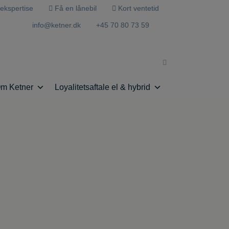
ekspertise
Få en lånebil
Kort ventetid
info@ketner.dk
+45 70 80 73 59
m Ketner
Loyalitetsaftale el & hybrid