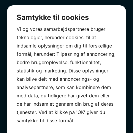
Samtykke til cookies
Professionelt
Vi og vores samarbejdspartnere bruger
Nyeste og mest avancerede udstyr indenfor
teknologier, herunder cookies, til at
autobranchen.
indsamle oplysninger om dig til forskellige
formål, herunder: Tilpasning af annoncering,
bedre brugeroplevelse, funktionalitet,
statistik og marketing. Disse oplysninger
Altid gratis lånebil
kan blive delt med annoncerings- og
Vi har en bil klar til dig, så du er kørende, mens din bil
analysepartnere, som kan kombinere dem
er på værksted.
med data, du tidligere har givet dem eller
de har indsamlet gennem din brug af deres
tjenester. Ved at klikke på 'OK' giver du
SOS Vejhjælp
samtykke til disse formål.
Gratis vejhjælp efter 1. serviceeftersyn