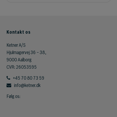
Kontakt os
Ketner A/S
Hjulmagervej 36 – 38,
9000 Aalborg
CVR: 26053595
+45 70 80 73 59
info@ketner.dk
Følg os: