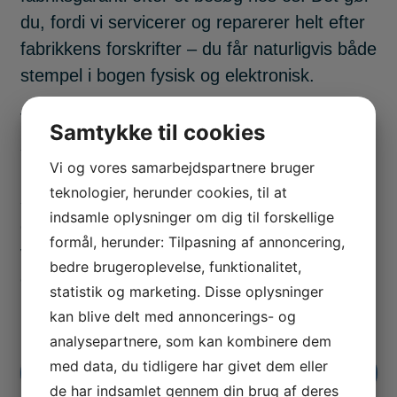
du, fordi vi servicerer og reparerer helt efter
fabrikkens forskrifter – du får naturligvis både
stempel i bogen fysisk og elektronisk.
Vi bruger naturligvis også reservedele af den
Samtykke til cookies
samme gode kvalitet, som dem din bil er
Vi og vores samarbejdspartnere bruger
leveret med. Du får altså fuldstændigt
teknologier, herunder cookies, til at
samme og professionelle service som ved
indsamle oplysninger om dig til forskellige
det lokale mærkeværksted – hos Ketner har
formål, herunder: Tilpasning af annoncering,
vi bare skåret noget af prisen. Kvaliteten af
bedre brugeroplevelse, funktionalitet,
en service af din Fiat hos Ketner er derfor
statistik og marketing. Disse oplysninger
helt i top. Kontakt os og book din tid i dag.
kan blive delt med annoncerings- og
analysepartnere, som kan kombinere dem
med data, du tidligere har givet dem eller
Book tid
de har indsamlet gennem din brug af deres