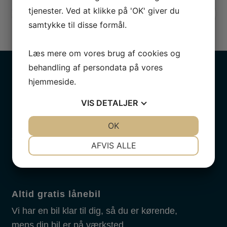
tjenester. Ved at klikke på 'OK' giver du
Bliv ringet op
samtykke til disse formål.
Læs mere om vores brug af cookies og
behandling af persondata på vores
hjemmeside.
VIS
DETALJER
Professionelt
Nyeste og mest avancerede udstyr indenfor
JA
NEJ
OK
JA
NEJ
autobranchen.
NØDVENDIGE
PRÆFERENCER
AFVIS ALLE
JA
NEJ
JA
NEJ
MARKETING
STATISTIK
Altid gratis lånebil
Vi har en bil klar til dig, så du er kørende,
mens din bil er på værksted.