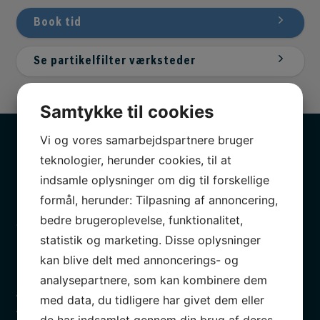
Book tid
Se partikelfilter værksteder
Samtykke til cookies
Vi og vores samarbejdspartnere bruger
teknologier, herunder cookies, til at
indsamle oplysninger om dig til forskellige
Professionelt
formål, herunder: Tilpasning af annoncering,
Nyeste og mest avancerede udstyr indenfor
bedre brugeroplevelse, funktionalitet,
autobranchen.
statistik og marketing. Disse oplysninger
kan blive delt med annoncerings- og
analysepartnere, som kan kombinere dem
Altid gratis lånebil
med data, du tidligere har givet dem eller
Vi har en bil klar til dig, så du er kørende, mens din bil
de har indsamlet gennem din brug af deres