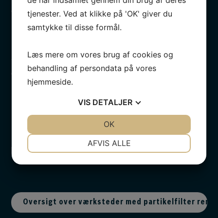
er på værksted.
tjenester. Ved at klikke på 'OK' giver du
samtykke til disse formål.
Læs mere om vores brug af cookies og
SOS Vejhjælp
behandling af persondata på vores
Gratis vejhjælp efter 1. serviceeftersyn
hjemmeside.
VIS
DETALJER
Ingen ventetid
JA
NEJ
OK
JA
NEJ
Her får du hurtig service, så du ikke skal undvære din
NØDVENDIGE
PRÆFERENCER
AFVIS ALLE
bil i længere tid.
JA
NEJ
JA
NEJ
MARKETING
STATISTIK
Oversigt over værksteder med partikelfilter rens