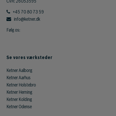
CVR: 26053595
+45 70 80 73 59
info@ketner.dk
Følg os:
Se vores værksteder
Ketner Aalborg
Ketner Aarhus
Ketner Holstebro
Ketner Herning
Ketner Kolding
Ketner Odense