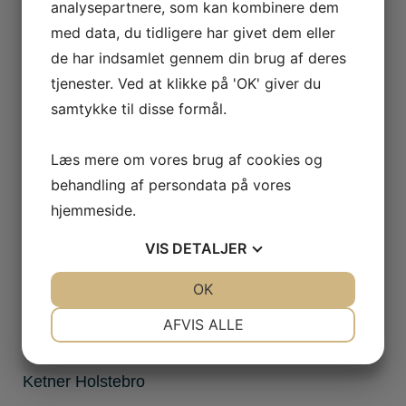
analysepartnere, som kan kombinere dem
Ketner A/S
med data, du tidligere har givet dem eller
Hjulmagervej 36 – 38,
de har indsamlet gennem din brug af deres
9000 Aalborg
tjenester. Ved at klikke på 'OK' giver du
CVR: 26053595
samtykke til disse formål.
+45 70 80 73 59
info@ketner.dk
Læs mere om vores brug af cookies og
Følg os:
behandling af persondata på vores
hjemmeside.
VIS
DETALJER
Se vores værksteder
JA
NEJ
OK
JA
NEJ
Ketner Aalborg
NØDVENDIGE
PRÆFERENCER
AFVIS ALLE
Ketner Aarhus
JA
NEJ
JA
NEJ
Ketner Holstebro
MARKETING
STATISTIK