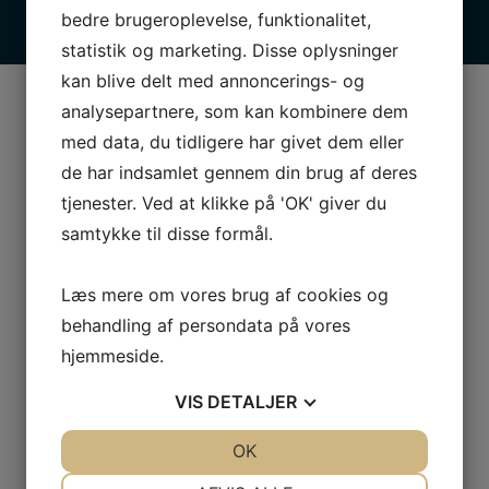
bedre brugeroplevelse, funktionalitet,
statistik og marketing. Disse oplysninger
kan blive delt med annoncerings- og
analysepartnere, som kan kombinere dem
Det siger vores kunder
med data, du tidligere har givet dem eller
om os
de har indsamlet gennem din brug af deres
tjenester. Ved at klikke på 'OK' giver du
samtykke til disse formål.
Super god hjælp fra værksted. De
Læs mere om vores brug af cookies og
hentede min havareret bil med ekstern
behandling af persondata på vores
autohjælp. Fixede bilen. Afhentede min
hjemmeside.
bil via deres nøgleboks udenfor
VIS
DETALJER
åbningstid. Betalte med MobilePay. Det
letteste jeg nogensinde har prøvet.
JA
NEJ
OK
JA
NEJ
NØDVENDIGE
PRÆFERENCER