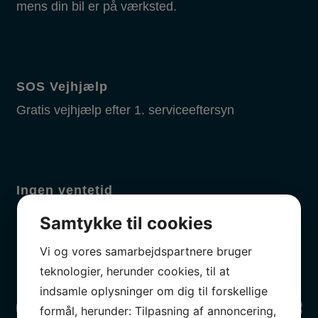
mens din bil er på værksted.
SOS Vejhjælp
Gratis vejhjælp efter 1. serviceeftersyn
Ingen ventetid
Her får du hurtig service, så du ikke skal
Samtykke til cookies
undvære din bil i længere tid.
Vi og vores samarbejdspartnere bruger
teknologier, herunder cookies, til at
indsamle oplysninger om dig til forskellige
Oversigt over værksteder med partikelfilter ren
formål, herunder: Tilpasning af annoncering,