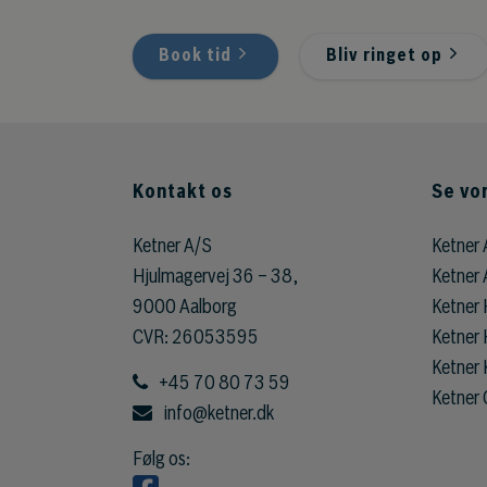
Book tid
Bliv ringet op
Kontakt os
Se vo
Ketner A/S
Ketner 
Hjulmagervej 36 – 38,
Ketner 
9000 Aalborg
Ketner 
CVR: 26053595
Ketner 
Ketner 
+45 70 80 73 59
Ketner
info@ketner.dk
Følg os: