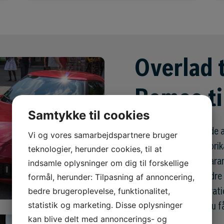
Overlad t
Romeo ti
Samtykke til cookies
Det er altid en god ide
Vi og vores samarbejdspartnere bruger
med det interval, fabri
teknologier, herunder cookies, til at
bevarer din fabriksgaran
indsamle oplysninger om dig til forskellige
formål, herunder: Tilpasning af annoncering,
større sikkerhed, bedre
bedre brugeroplevelse, funktionalitet,
skader og dyre reparati
statistik og marketing. Disse oplysninger
fabriksgaranti, når du f
kan blive delt med annoncerings- og