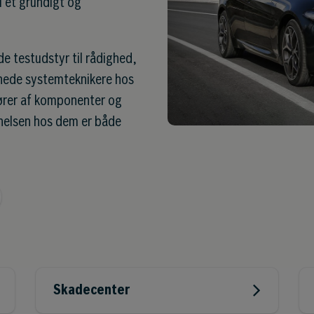
l et grundigt og
e testudstyr til rådighed,
nnede systemteknikere hos
ører af komponenter og
nnelsen hos dem er både
Skadecenter