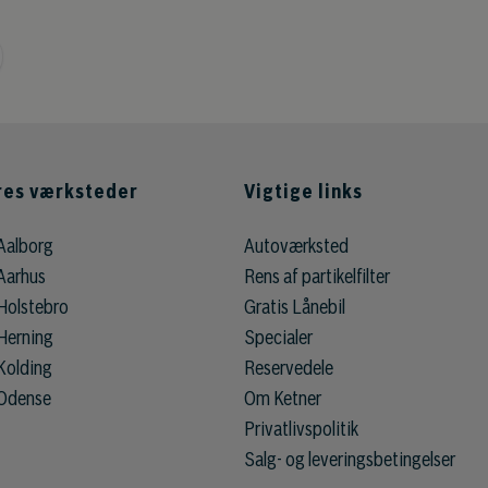
res værksteder
Vigtige links
Aalborg
Autoværksted
Aarhus
Rens af partikelfilter
Holstebro
Gratis Lånebil
Herning
Specialer
Kolding
Reservedele
 Odense
Om Ketner
Privatlivspolitik
Salg- og leveringsbetingelser