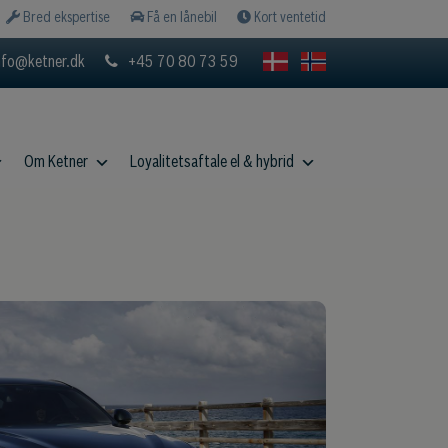
Bred ekspertise
Få en lånebil
Kort ventetid
nfo@ketner.dk
+45 70 80 73 59
Om Ketner
Loyalitetsaftale el & hybrid