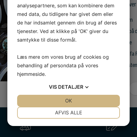
Vi løser mange opgaver 
analysepartnere, som kan kombinere dem
med data, du tidligere har givet dem eller
lave serviceeftersyn
de har indsamlet gennem din brug af deres
tjenester. Ved at klikke på 'OK' giver du
korrekt fejlfinding på
samtykke til disse formål.
renovering af fælge
skifte olie på din Alf
Læs mere om vores brug af cookies og
behandling af persondata på vores
reparere rude ved ste
hjemmeside.
VIS
DETALJER
Book tid
JA
NEJ
OK
JA
NEJ
NØDVENDIGE
PRÆFERENCER
AFVIS ALLE
JA
NEJ
JA
NEJ
MARKETING
STATISTIK