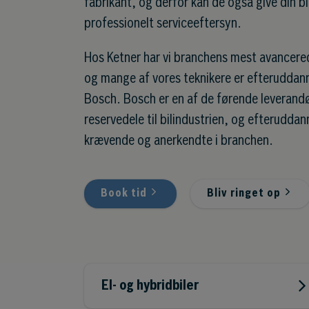
fabrikant, og derfor kan de også give din bi
professionelt serviceeftersyn.
Hos Ketner har vi branchens mest avancered
og mange af vores teknikere er efterudda
Bosch. Bosch er en af de førende leverand
reservedele til bilindustrien, og efterudda
krævende og anerkendte i branchen.
Book tid
Bliv ringet op
El- og hybridbiler