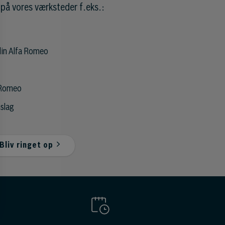
på vores værksteder f.eks.:
 din Alfa Romeo
a Romeo
nslag
Bliv ringet op