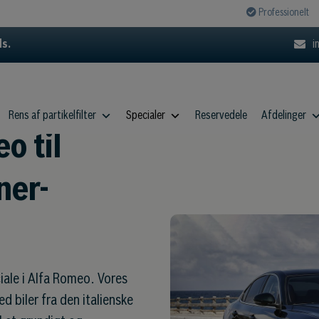
Professionelt
ds.
i
Rens af partikelfilter
Specialer
Reservedele
Afdelinger
o til
ner-
iale i Alfa Romeo. Vores
d biler fra den italienske