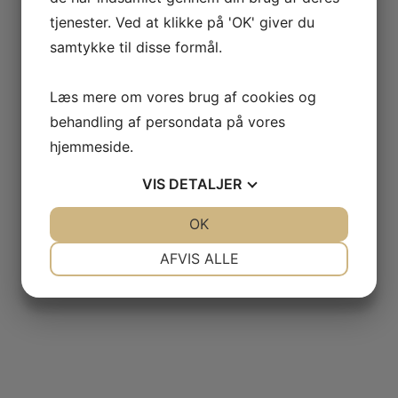
tjenester. Ved at klikke på 'OK' giver du
samtykke til disse formål.
Læs mere om vores brug af cookies og
behandling af persondata på vores
hjemmeside.
VIS
DETALJER
JA
NEJ
OK
JA
NEJ
NØDVENDIGE
PRÆFERENCER
AFVIS ALLE
JA
NEJ
JA
NEJ
MARKETING
STATISTIK