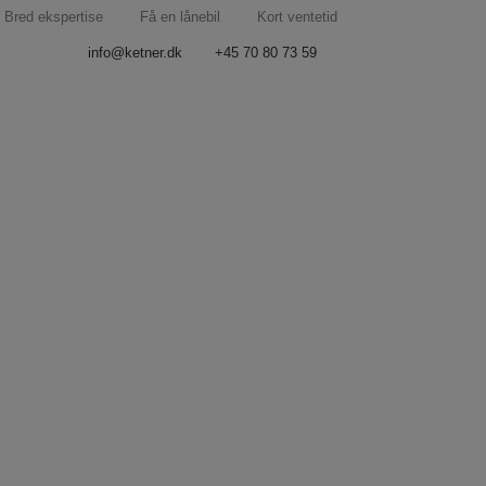
Bred ekspertise
Få en lånebil
Kort ventetid
info@ketner.dk
+45 70 80 73 59
er Tesla. For Tesla er med sit rene og minimalistiske
 og du får ridset dine originale fælge på en kantsten
. – men også reparation af alle øvrige elementer i
il din Tesla, da vores arbejde får fælgene til at se
stende for miljøet at få længst levetid ud af de Tesla-
Vi er altid klar til at gøre glæden ved at køre i din bil