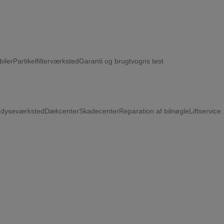
biler
Partikelfilterværksted
Garanti og brugtvogns test
ndyseværksted
Dækcenter
Skadecenter
Reparation af bilnøgle
Liftservice