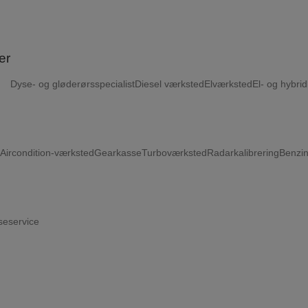
er
Dyse- og gløderørsspecialist
Diesel værksted
Elværksted
El- og hybrid
Aircondition-værksted
Gearkasse
Turboværksted
Radarkalibrering
Benzi
eservice