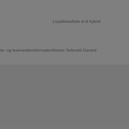
Loyalitetsaftale el & hybrid
de- og leverandørinformation
Ketner Selecetd Garanti