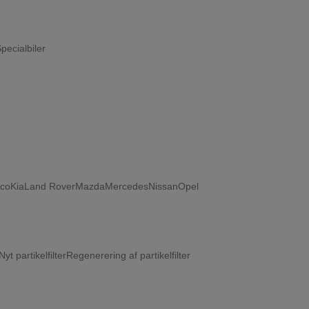
BLIV RINGET OP
pecialbiler
eco
Kia
Land Rover
Mazda
Mercedes
Nissan
Opel
Nyt partikelfilter
Regenerering af partikelfilter